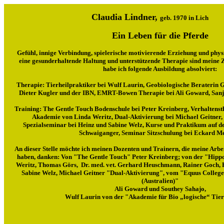
Claudia Lindner,
geb. 1970 in Lich
Ein Leben für die Pferde
Gefühl, innige Verbindung, spielerische motivierende Erziehung und physi
eine gesunderhaltende Haltung und unterstützende Therapie sind meine 
habe ich folgende Ausbildung absolviert:
Therapie: Tierheilpraktiker bei Wulf Laurin, Geobiologische Beraterin 
Dieter Kugler und der IBN, EMRT-Bowen Therapie bei Ali Goward, Sanje
Training: The Gentle Touch Bodenschule bei Peter Kreinberg, Verhaltenst
Akademie von Linda Weritz, Dual-Aktivierung bei Michael Geitner,
Spezialseminar bei Heinz und Sabine Welz, Kurse und Praktikum auf 
Schwaiganger, Seminar Sitzschulung bei Eckard M
An dieser Stelle möchte ich meinen Dozenten und Trainern, die meine Arbei
haben, danken: Von "The Gentle Touch" Peter Kreinberg; von der "Hip
Weritz, Thomas Görs, Dr. med. vet. Gerhard Heuschmann, Rainer Goch,
Sabine Welz, Michael Geitner "Dual-Aktivierung", vom "Equus College
(Australien)"
Ali Goward und Southey Sahajo,
Wulf Laurin von der "Akademie für Bio „logische“ Tie