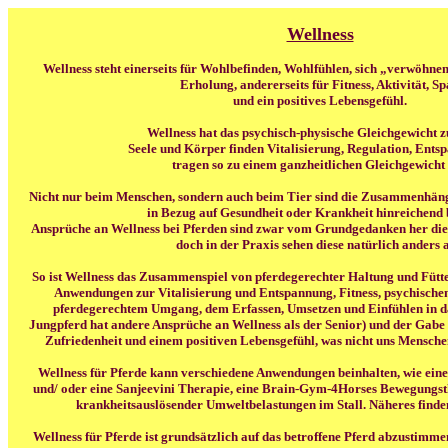
Wellness
Wellness steht einerseits für Wohlbefinden, Wohlfühlen, sich „verwöhne
Erholung, andererseits für Fitness, Aktivität, S
und ein positives Lebensgefühl.
Wellness hat das psychisch-physische Gleichgewicht z
Seele und Körper finden Vitalisierung, Regulation, Ent
tragen so zu einem ganzheitlichen Gleichgewicht 
Nicht nur beim Menschen, sondern auch beim Tier sind die Zusammenhäng
in Bezug auf Gesundheit oder Krankheit hinreichend 
Ansprüche an Wellness bei Pferden sind zwar vom Grundgedanken her die
doch in der Praxis sehen diese natürlich anders a
So ist Wellness das Zusammenspiel von pferdegerechter Haltung und Fütt
Anwendungen zur Vitalisierung und Entspannung, Fitness, psychische
pferdegerechtem Umgang, dem Erfassen, Umsetzen und Einfühlen in das
Jungpferd hat andere Ansprüche an Wellness als der Senior) und der Gabe
Zufriedenheit und einem positiven Lebensgefühl, was nicht uns Menschen
Wellness für Pferde kann verschiedene Anwendungen beinhalten, wie 
und/ oder eine Sanjeevini Therapie, eine Brain-Gym-4Horses Bewegungsth
krankheitsauslösender Umweltbelastungen im Stall. Näheres finden
Wellness für Pferde ist grundsätzlich auf das betroffene Pferd abzustimm